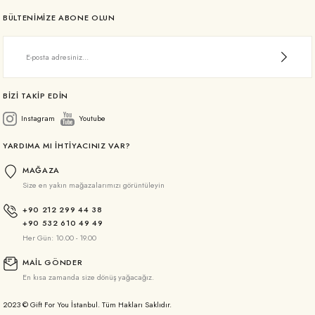
BÜLTENİMİZE ABONE OLUN
BİZİ TAKİP EDİN
Instagram
Youtube
YARDIMA MI İHTİYACINIZ VAR?
MAĞAZA
Size en yakın mağazalarımızı görüntüleyin
+90 212 299 44 38
+90 532 610 49 49
Her Gün: 10.00 - 19.00
MAİL GÖNDER
En kısa zamanda size dönüş yağacağız.
2023 © Gift For You İstanbul. Tüm Hakları Saklıdır.