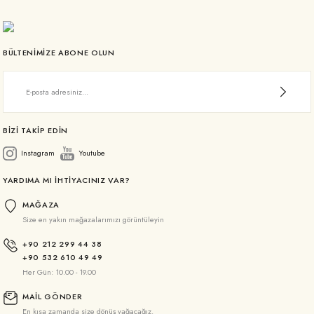
BÜLTENİMİZE ABONE OLUN
BİZİ TAKİP EDİN
Instagram
Youtube
YARDIMA MI İHTİYACINIZ VAR?
MAĞAZA
Size en yakın mağazalarımızı görüntüleyin
+90 212 299 44 38
+90 532 610 49 49
Her Gün: 10.00 - 19.00
MAİL GÖNDER
En kısa zamanda size dönüş yağacağız.