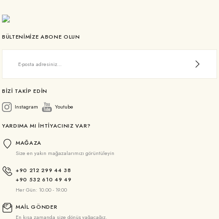
BÜLTENİMİZE ABONE OLUN
BİZİ TAKİP EDİN
Instagram
Youtube
YARDIMA MI İHTİYACINIZ VAR?
MAĞAZA
Size en yakın mağazalarımızı görüntüleyin
+90 212 299 44 38
+90 532 610 49 49
Her Gün: 10.00 - 19.00
MAİL GÖNDER
En kısa zamanda size dönüş yağacağız.