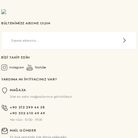
BÜLTENİMİZE ABONE OLUN
BİZİ TAKİP EDİN
Instagram
Youtube
YARDIMA MI İHTİYACINIZ VAR?
MAĞAZA
Size en yakın mağazalarımızı görüntüleyin
+90 212 299 44 38
+90 532 610 49 49
Her Gün: 10.00 - 19.00
MAİL GÖNDER
En kısa zamanda size dönüş yağacağız.