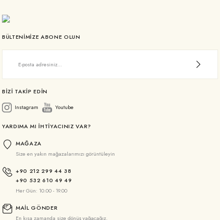
BÜLTENİMİZE ABONE OLUN
BİZİ TAKİP EDİN
Instagram
Youtube
YARDIMA MI İHTİYACINIZ VAR?
MAĞAZA
Size en yakın mağazalarımızı görüntüleyin
+90 212 299 44 38
+90 532 610 49 49
Her Gün: 10.00 - 19.00
MAİL GÖNDER
En kısa zamanda size dönüş yağacağız.