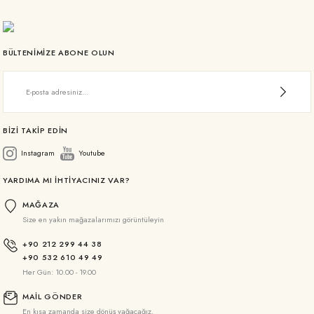
BÜLTENİMİZE ABONE OLUN
BİZİ TAKİP EDİN
Instagram
Youtube
YARDIMA MI İHTİYACINIZ VAR?
MAĞAZA
Size en yakın mağazalarımızı görüntüleyin
+90 212 299 44 38
+90 532 610 49 49
Her Gün: 10.00 - 19.00
MAİL GÖNDER
En kısa zamanda size dönüş yağacağız.