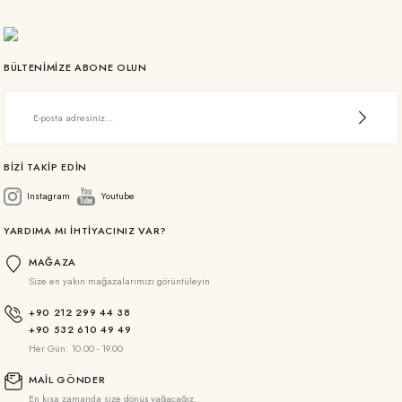
BÜLTENİMİZE ABONE OLUN
BİZİ TAKİP EDİN
Instagram
Youtube
YARDIMA MI İHTİYACINIZ VAR?
MAĞAZA
Size en yakın mağazalarımızı görüntüleyin
+90 212 299 44 38
+90 532 610 49 49
Her Gün: 10.00 - 19.00
MAİL GÖNDER
En kısa zamanda size dönüş yağacağız.