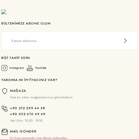
BÜLTENİMİZE ABONE OLUN
BİZİ TAKİP EDİN
Instagram
Youtube
YARDIMA MI İHTİYACINIZ VAR?
MAĞAZA
Size en yakın mağazalarımızı görüntüleyin
+90 212 299 44 38
+90 532 610 49 49
Her Gün: 10.00 - 19.00
MAİL GÖNDER
En kısa zamanda size dönüş yağacağız.